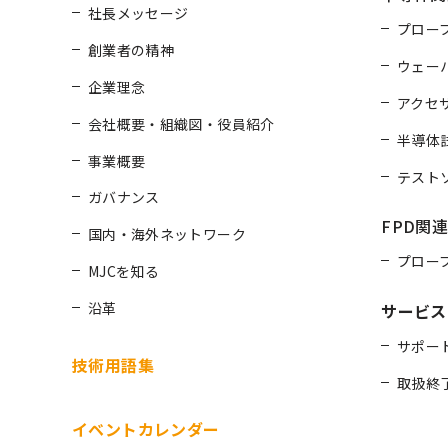
社長メッセージ
プロー
創業者の精神
ウェー
企業理念
アクセ
会社概要・組織図・役員紹介
半導体
事業概要
テスト
ガバナンス
FPD関
国内・海外ネットワーク
プロー
MJCを知る
沿革
サービス
サポー
技術用語集
取扱終
イベントカレンダー