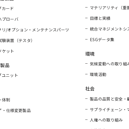
マテリアリティ（重
ブカード
目標と実績
ハプローバ
統合マネジメントシ
サリ/オプション・メンテナンスパーツ
ESGデータ集
試験装置（テスタ）
ソケット
環境
気候変動への取り組
連製品
環境活動
ブユニット
社会
製品の品質と安全・
ト体制
サプライチェーン・
了・仕様変更製品
人権への取り組み