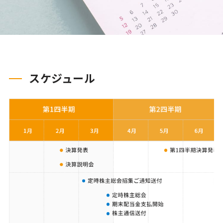
スケジュール