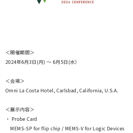
＜開催期間＞
2024年6月3日(月) ～ 6月5日(水）
＜会場＞
Omni La Costa Hotel, Carlsbad, California, U.S.A.
＜展示内容＞
・ Probe Card
MEMS-SP for flip chip / MEMS-V for Logic Devices