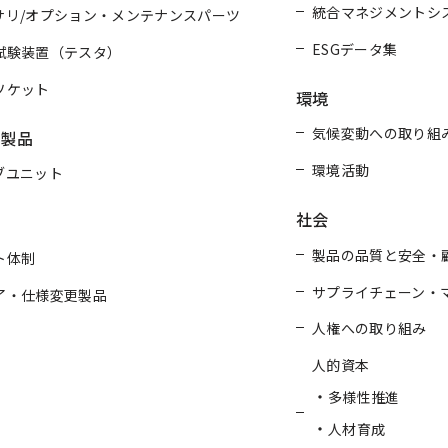
統合マネジメントシ
サリ/オプション・メンテナンスパーツ
ESGデータ集
試験装置（テスタ）
ソケット
環境
気候変動への取り組
連製品
環境活動
ブユニット
社会
製品の品質と安全・
ト体制
サプライチェーン・
了・仕様変更製品
人権への取り組み
人的資本
多様性推進
人材育成