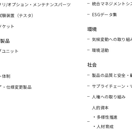
統合マネジメントシ
サリ/オプション・メンテナンスパーツ
ESGデータ集
試験装置（テスタ）
ソケット
環境
気候変動への取り組
連製品
環境活動
ブユニット
社会
製品の品質と安全・
ト体制
サプライチェーン・
了・仕様変更製品
人権への取り組み
人的資本
多様性推進
人材育成