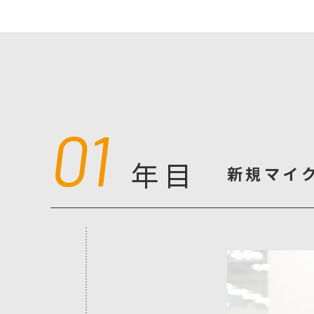
01
年目
新規マイ