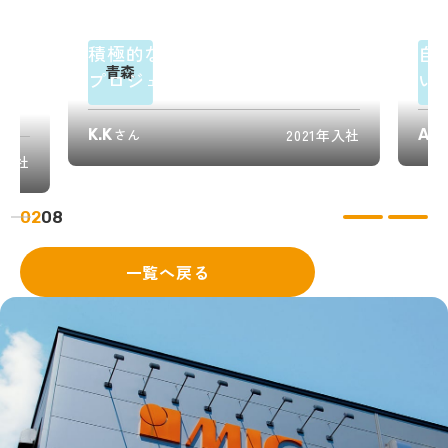
積極的なコミュニケーションが
自
青森
なが
プロジェクト成功の鍵
い
力
K.K
さん
2021年入社
A.Y
年入社
02
08
一覧へ戻る