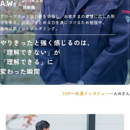
2025年入社
A.W
さん
技術職
プローブカード設計者を目指し、お客さまの要望に応じた形
状を考え、図面にまとめる力を身につけるため勉強中。
趣味は筋トレとボルダリング。
やりきったと強く感じるのは、
「理解できない」が
「理解できる」に
変わった瞬間
TOP
社員インタビュー
A.Wさん