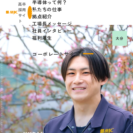
半導体って何？
高卒
私たちの仕事
採用
株式会社日本マイクロニクス
サイ
拠点紹介
menu
ト
工場長メッセージ
社員インタビュー
福利厚生
大分
コーポレートサイト