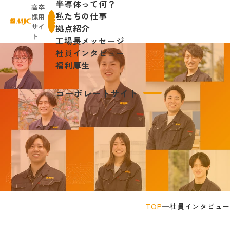
半導体って何？
高卒
私たちの仕事
採用
株式会社日本マイクロニクス
サイ
拠点紹介
menu
ト
工場長メッセージ
社員インタビュー
福利厚生
コーポレートサイト
社員インタビュー
TOP
社員インタビュー