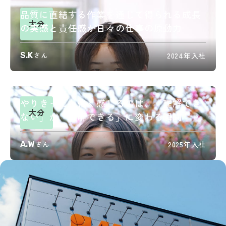
品質に直結する作業を通じて得られる成長
大分
の実感と責任感が日々の仕事の原動力
S.K
さん
2024年入社
やりきったと強く感じるのは、「理解でき
大分
ない」が「理解できる」に変わる瞬間
A.W
さん
2025年入社