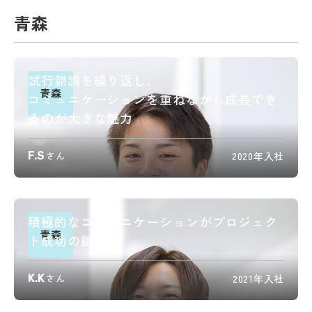
青森
試行錯誤を繰り返し、
青森
コミュニケーションを重ねながら成長でき
るのが大きな魅力
F.S
さん
2020年入社
積極的なコミュニケーションがプロジェク
青森
ト成功の鍵
K.K
さん
2021年入社