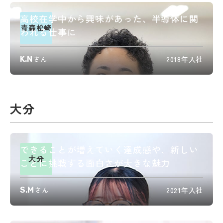
高校在学中から興味があった、半導体に関
青森松崎
われる仕事に
K.N
さん
2018年入社
大分
できることが増えていく達成感や、新しい
大分
ことに挑戦する面白さが大きな魅力
S.M
さん
2021年入社