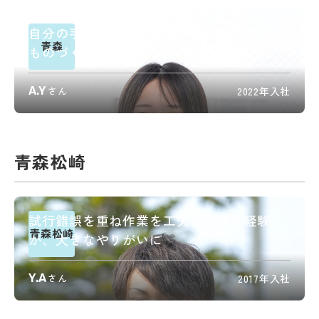
自分の手で製品をつくりたいという想いで
青森
ものづくりの仕事に
A.Y
さん
2022年入社
青森松崎
試行錯誤を重ね作業を工夫してきた経験
青森松崎
が、大きなやりがいに
Y.A
さん
2017年入社