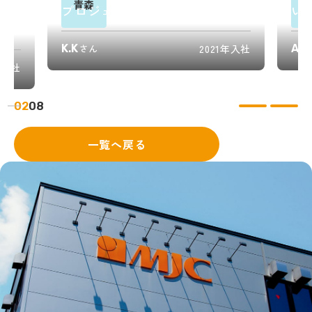
青森
なが
プロジェクト成功の鍵
い
力
K.K
さん
2021年入社
A.Y
年入社
02
08
一覧へ戻る