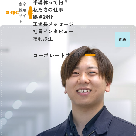
半導体って何？
高卒
私たちの仕事
採用
株式会社日本マイクロニクス
サイ
拠点紹介
menu
ト
工場長メッセージ
社員インタビュー
福利厚生
青森
コーポレートサイト