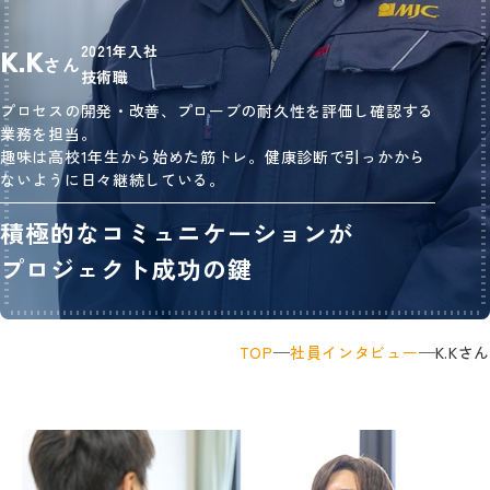
2021年入社
K.K
さん
技術職
プロセスの開発・改善、プローブの耐久性を評価し確認する
業務を担当。
趣味は高校1年生から始めた筋トレ。健康診断で引っかから
ないように日々継続している。
積極的なコミュニケーションが
プロジェクト成功の鍵
TOP
社員インタビュー
K.Kさん